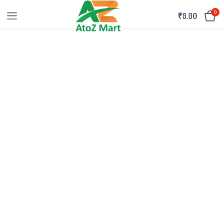
0
₹
0.00